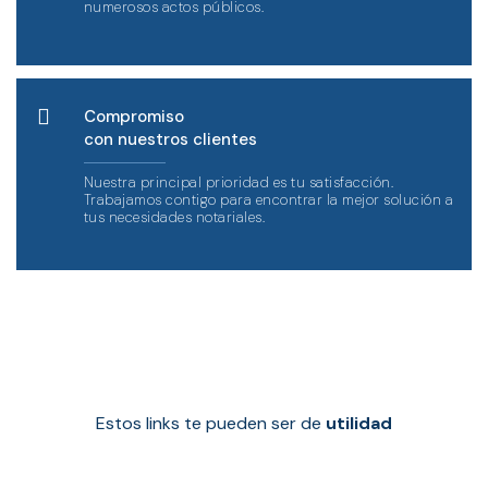
numerosos actos públicos.
Compromiso
con nuestros clientes
Nuestra principal prioridad es tu satisfacción.
Trabajamos contigo para encontrar la mejor solución a
tus necesidades notariales.
Estos links te pueden ser de
utilidad