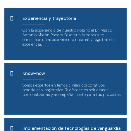
de una década de experiencia, te ofrecemos:
Experiencia y trayectoria
Con la experiencia de nuestro notario el Dr. Marco
Antonio Martín Pacora Bazalar a la cabeza, te
ofrecemos un asesoramiento notarial y registral de
excelencia.
Know-how
Somos expertos en temas civiles, corporativos,
notariales y registrales. Te ofrecemos soluciones
personalizadas y acompañamiento para tus proyectos.
Implementación de tecnologías de vanguardia