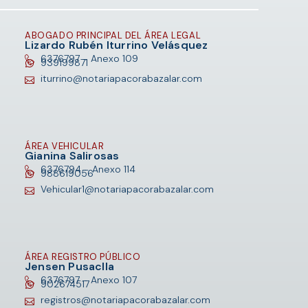
ABOGADO PRINCIPAL DEL ÁREA LEGAL
Lizardo Rubén Iturrino Velásquez
6376797 -
Anexo 109
939199871
iturrino@notariapacorabazalar.com
ÁREA VEHICULAR
Gianina Salirosas
6376794 -
Anexo 114
988619056
Vehicular1@notariapacorabazalar.com
ÁREA REGISTRO PÚBLICO
Jensen Pusaclla
6376797 -
Anexo 107
902674517
registros@notariapacorabazalar.com