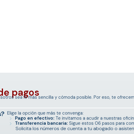
de pagos
otros sea lo más sencilla y cómoda posible. Por eso, te ofrecem
s?
Elige la opción que más te convenga:
Pago en efectivo:
Te invitamos a acudir a nuestras ofici
Transferencia bancaria:
Sigue estos 06 pasos para com
Solicita los números de cuenta a tu abogado o asisten