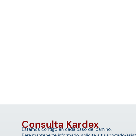
Consulta Kardex
Estamos contigo en cada paso del camino.
Para mantenerte informado, solicita a tu abogado/asist