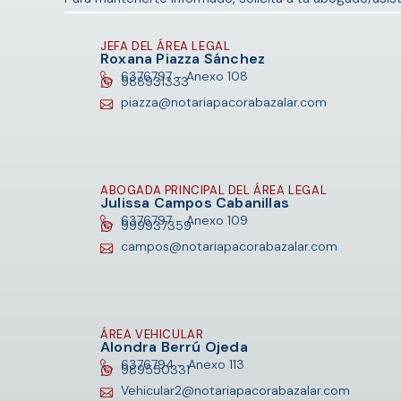
JEFA DEL ÁREA LEGAL
Roxana Piazza Sánchez
6376797 -
Anexo 108
988931333
piazza@notariapacorabazalar.com
ABOGADA PRINCIPAL DEL ÁREA LEGAL
Julissa Campos Cabanillas
6376797 -
Anexo 109
999937359
campos@notariapacorabazalar.com
ÁREA VEHICULAR
Alondra Berrú Ojeda
6376794 -
Anexo 113
989550331
Vehicular2@notariapacorabazalar.com