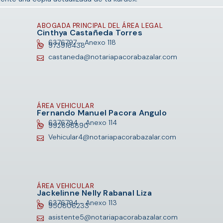
ABOGADA PRINCIPAL DEL ÁREA LEGAL
Cinthya Castañeda Torres
6376797 -
Anexo 118
973916438
castaneda@notariapacorabazalar.com
ÁREA VEHICULAR
Fernando Manuel Pacora Angulo
6376794 -
Anexo 114
992698890
Vehicular4@notariapacorabazalar.com
ÁREA VEHICULAR
Jackelinne Nelly Rabanal Liza
6376794 -
Anexo 113
950806233
asistente5@notariapacorabazalar.com