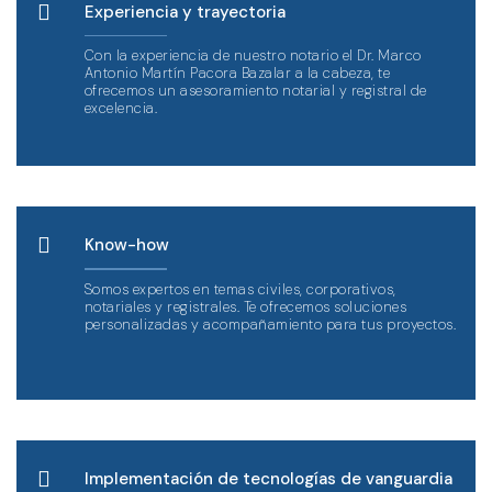
Experiencia y trayectoria
Con la experiencia de nuestro notario el Dr. Marco
Antonio Martín Pacora Bazalar a la cabeza, te
ofrecemos un asesoramiento notarial y registral de
excelencia.
Know-how
Somos expertos en temas civiles, corporativos,
notariales y registrales. Te ofrecemos soluciones
personalizadas y acompañamiento para tus proyectos.
Implementación de tecnologías de vanguardia