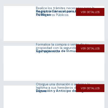
Realice los trámites necesarios para la
Registro General para Escrituras
inscripción de sus escrituras públicas en
VER DETALLE
Públicas
los Registros Públicos.
Formalice la compra o venta de su
propiedad con la seguridad de un acto
VER DETALLE
Compraventa de Inmuebles
legal registrado.
Otorgue una donación o anticipe la
legítima a sus herederos de manera legal y
VER DETALLE
Donación y Anticipo de Legítima
segura.