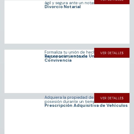
ágil y segura ante un notario.
Divorcio Notarial
Formaliza tu unión de hecho de forma ágil y
VER DETALLE
Reconocimiento de Unión de Hecho
segura ante un notario.
Convivencia
Adquiera la propiedad de un vehículo por
VER DETALLE
posesión durante un tiempo determinado.
Prescripción Adquisitiva de Vehículos