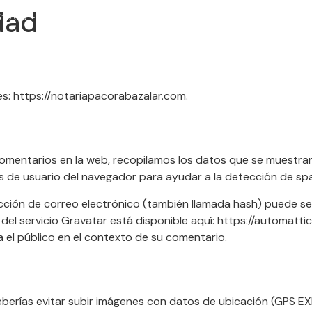
idad
S: 9:00 - 12:30
ERVICIOS NOTARIALES
ÁREA CLIENTE
BLOG
es: https://notariapacorabazalar.com.
omentarios en la web, recopilamos los datos que se muestran
tes de usuario del navegador para ayudar a la detección de sp
cción de correo electrónico (también llamada hash) puede se
ad del servicio Gravatar está disponible aquí: https://automat
ra el público en el contexto de su comentario.
berías evitar subir imágenes con datos de ubicación (GPS EXI