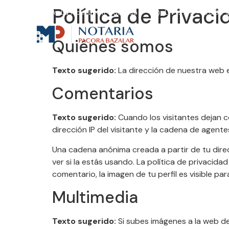
Política de Privac
Av. La Molina 1011, 2do piso
L-V: 9:00 - 18:00 / 
Quiénes somos
LA NOTARIA
S
Texto sugerido:
La dirección de nuestra web 
Comentarios
Texto sugerido:
Cuando los visitantes dejan c
dirección IP del visitante y la cadena de agen
Una cadena anónima creada a partir de tu dire
ver si la estás usando. La política de privacid
comentario, la imagen de tu perfil es visible pa
Multimedia
Texto sugerido:
Si subes imágenes a la web de